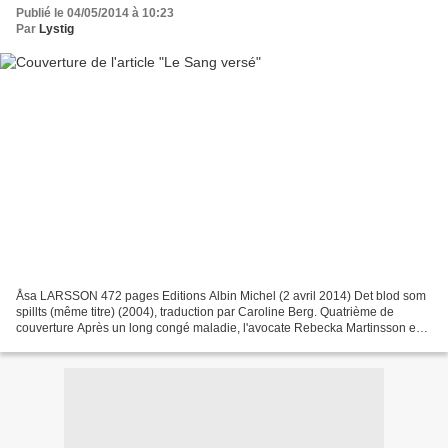
Publié le 04/05/2014 à 10:23
Par
Lystig
Åsa LARSSON 472 pages Editions Albin Michel (2 avril 2014) Det blod som
spillts (même titre) (2004), traduction par Caroline Berg. Quatrième de
couverture Après un long congé maladie, l'avocate Rebecka Martinsson est
de retour, en mission pour son cabinet,...