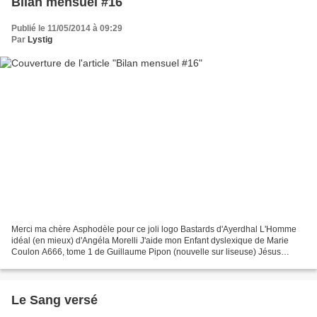
Bilan mensuel #16
Publié le 11/05/2014 à 09:29
Par
Lystig
Merci ma chère Asphodèle pour ce joli logo Bastards d'Ayerdhal L'Homme
idéal (en mieux) d'Angéla Morelli J'aide mon Enfant dyslexique de Marie
Coulon A666, tome 1 de Guillaume Pipon (nouvelle sur liseuse) Jésus
contre Hitler, tome 1 : Zombies en Sibérie...
Le Sang versé