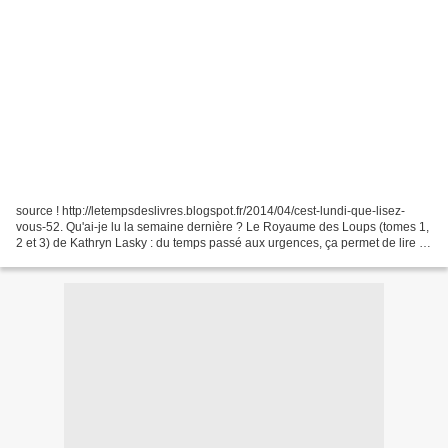
source ! http://letempsdeslivres.blogspot.fr/2014/04/cest-lundi-que-lisez-
vous-52. Qu'ai-je lu la semaine dernière ? Le Royaume des Loups (tomes 1,
2 et 3) de Kathryn Lasky : du temps passé aux urgences, ça permet de lire !!!
Petit Ange avec un plâtre...