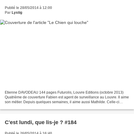
Publié le 28/05/2014 à 12:00
Par
Lystig
Etienne DAVODEAU 144 pages Futurolis, Louvre Editions (octobre 2013)
Quatrième de couverture Fabien est agent de surveillance au Louvre. Il aime
son métier. Depuis quelques semaines, il aime aussi Mathilde. Celle-ci
décide d'aller présenter son ami à...
C'est lundi, que lis-je ? #184
Publié le 26/05/2014 à 16:40