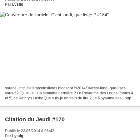
Par
Lystig
source ! http://letempsdeslivres.blogspot.fr/2014/04/cest-lundi-que-lisez-
vous-52. Qu'ai-je lu la semaine dernière ? Le Royaume des Loups (tomes 4
et 5) de Kathryn Lasky Que suis-je en train de lire ? Le Royaume des Loups
(tome 6) de Kathryn Lasky Rose...
Citation du Jeudi #170
Publié le 22/05/2014 à 06:42
Par
Lystig