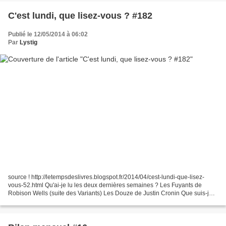
C'est lundi, que lisez-vous ? #182
Publié le 12/05/2014 à 06:02
Par
Lystig
source ! http://letempsdeslivres.blogspot.fr/2014/04/cest-lundi-que-lisez-
vous-52.html Qu'ai-je lu les deux dernières semaines ? Les Fuyants de
Robison Wells (suite des Variants) Les Douze de Justin Cronin Que suis-je
en train de lire ? Le Royaume des...