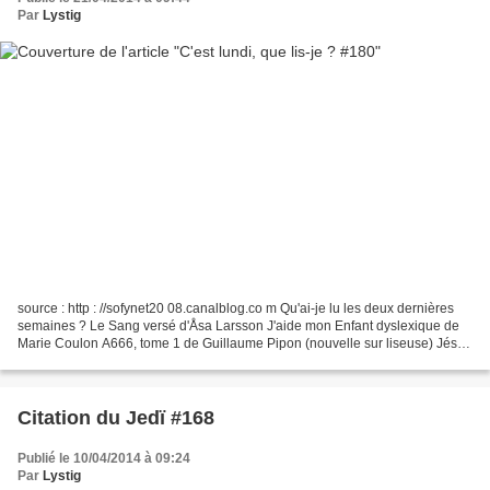
Par
Lystig
source : http : //sofynet20 08.canalblog.co m Qu'ai-je lu les deux dernières
semaines ? Le Sang versé d'Åsa Larsson J'aide mon Enfant dyslexique de
Marie Coulon A666, tome 1 de Guillaume Pipon (nouvelle sur liseuse) Jésus
contre Hitler, tome 1 : Zombies...
Citation du Jedï #168
Publié le 10/04/2014 à 09:24
Par
Lystig