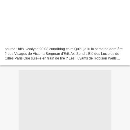
source : http : //sofynet20 08.canalblog.co m Qu'ai-je lu la semaine dernière
? Les Visages de Victoria Bergman d'Erik Axl Sund L'Eté des Lucioles de
Gilles Paris Que suis-je en train de lire ? Les Fuyants de Robison Wells
(suite des "Variants") Que vais-je...