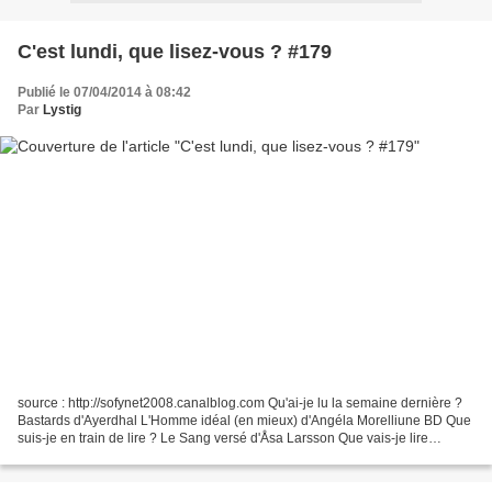
C'est lundi, que lisez-vous ? #179
Publié le 07/04/2014 à 08:42
Par
Lystig
source : http://sofynet2008.canalblog.com Qu'ai-je lu la semaine dernière ?
Bastards d'Ayerdhal L'Homme idéal (en mieux) d'Angéla Morelliune BD Que
suis-je en train de lire ? Le Sang versé d'Åsa Larsson Que vais-je lire
ensuite ? aucune idée ! très certainement...