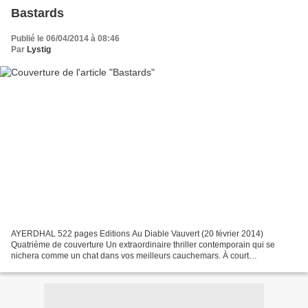
Bastards
Publié le 06/04/2014 à 08:46
Par
Lystig
AYERDHAL 522 pages Editions Au Diable Vauvert (20 février 2014)
Quatrième de couverture Un extraordinaire thriller contemporain qui se
nichera comme un chat dans vos meilleurs cauchemars. À court
d'inspiration, l'écrivain new-yorkais Alexander Byrd se...