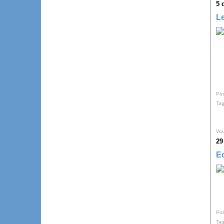
5 
Le
Pos
Ta
Vou
29
E
Pos
Ta