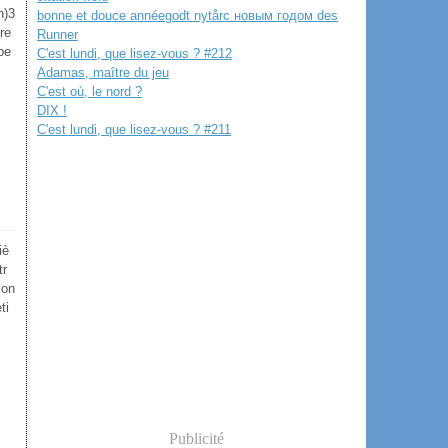
n)3
bonne et douce annéegodt nytårс новым годом des
re
Runner
pe
C'est lundi, que lisez-vous ? #212
Adamas, maître du jeu
C'est où, le nord ?
DIX !
C'est lundi, que lisez-vous ? #211
iè
tr
ion
ti
Publicité