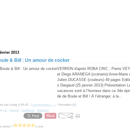
février 2013
ule & Bill : Un amour de cocker
VERRON d'après ROBA CRIC , Pierre VE
et Diego ARANEGA (scénario) Anne-Marie 
Julien DUCASSE (couleurs) 49 pages Editi
s Dargaud (25 janvier 2013) Présentation L
vacances sont à l’honneur dans ce 34e épi
de de Boule et Bill ! À l’étranger, à la...
té par Lystig à 06:42 -
Commentaires [
…
]
- Permalien [
#
]
gs:
bd
,
France
,
challenge
,
Belgique
s aimez ?
1 vote