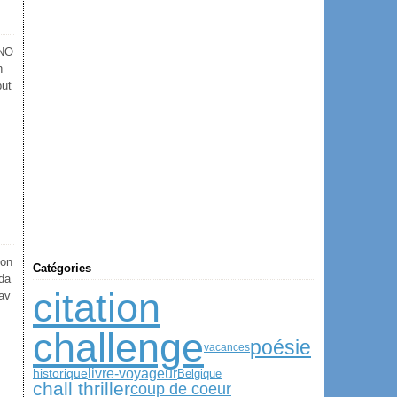
ANO
n
but
lon
Catégories
 da
citation
 av
challenge
poésie
vacances
historique
livre-voyageur
Belgique
chall thriller
coup de coeur