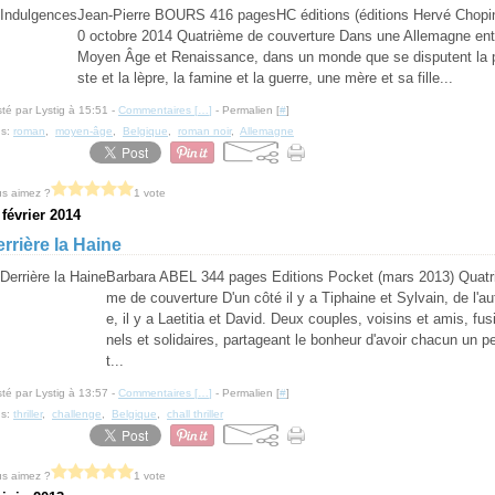
Jean-Pierre BOURS 416 pagesHC éditions (éditions Hervé Chopi
0 octobre 2014 Quatrième de couverture Dans une Allemagne ent
Moyen Âge et Renaissance, dans un monde que se disputent la 
ste et la lèpre, la famine et la guerre, une mère et sa fille...
té par Lystig à 15:51 -
Commentaires [
…
]
- Permalien [
#
]
gs:
roman
,
moyen-âge
,
Belgique
,
roman noir
,
Allemagne
s aimez ?
1 vote
 février 2014
rrière la Haine
Barbara ABEL 344 pages Editions Pocket (mars 2013) Quatr
me de couverture D'un côté il y a Tiphaine et Sylvain, de l'au
e, il y a Laetitia et David. Deux couples, voisins et amis, fus
nels et solidaires, partageant le bonheur d'avoir chacun un pe
t...
té par Lystig à 13:57 -
Commentaires [
…
]
- Permalien [
#
]
gs:
thriller
,
challenge
,
Belgique
,
chall thriller
s aimez ?
1 vote