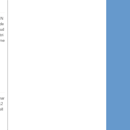
IN
ude
aud
tri
mme
nar
12
ll