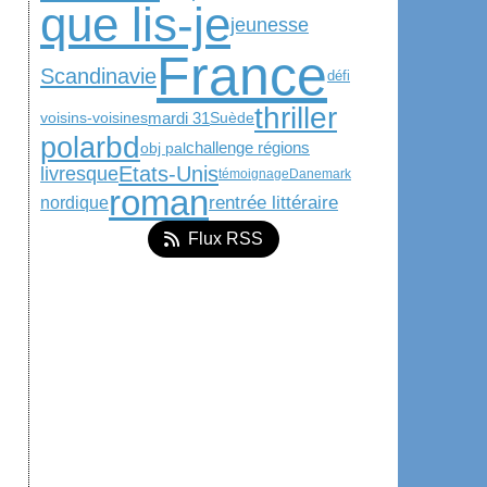
que lis-je
jeunesse
France
Scandinavie
défi
thriller
mardi 31
voisins-voisines
Suède
bd
polar
obj pal
challenge régions
Etats-Unis
livresque
témoignage
Danemark
roman
rentrée littéraire
nordique
Flux RSS