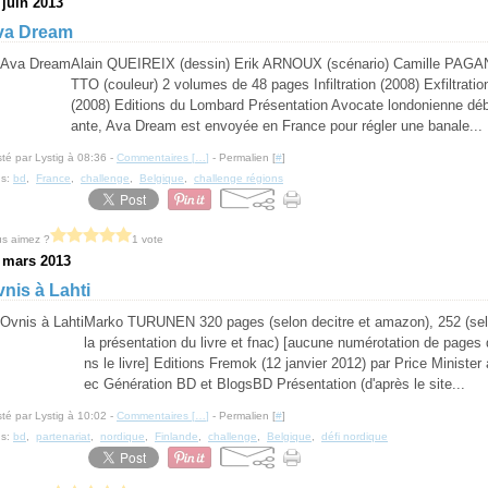
 juin 2013
va Dream
Alain QUEIREIX (dessin) Erik ARNOUX (scénario) Camille PAG
TTO (couleur) 2 volumes de 48 pages Infiltration (2008) Exfiltratio
(2008) Editions du Lombard Présentation Avocate londonienne dé
ante, Ava Dream est envoyée en France pour régler une banale...
té par Lystig à 08:36 -
Commentaires [
…
]
- Permalien [
#
]
gs:
bd
,
France
,
challenge
,
Belgique
,
challenge régions
s aimez ?
1 vote
 mars 2013
nis à Lahti
Marko TURUNEN 320 pages (selon decitre et amazon), 252 (se
la présentation du livre et fnac) [aucune numérotation de pages
ns le livre] Editions Fremok (12 janvier 2012) par Price Minister
ec Génération BD et BlogsBD Présentation (d'après le site...
té par Lystig à 10:02 -
Commentaires [
…
]
- Permalien [
#
]
gs:
bd
,
partenariat
,
nordique
,
Finlande
,
challenge
,
Belgique
,
défi nordique