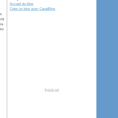
Accueil du blog
Créer un blog avec CanalBlog
Em
riè
ra
tro
Publicité