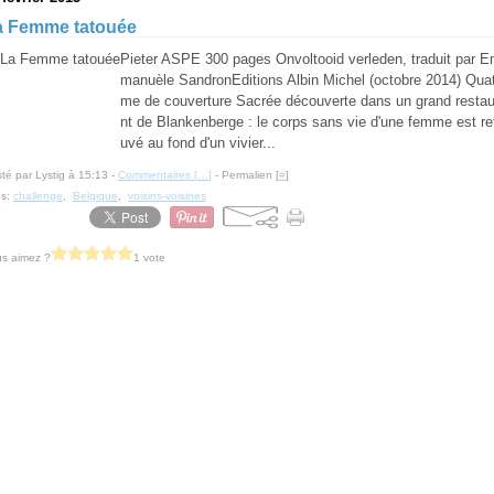
a Femme tatouée
Pieter ASPE 300 pages Onvoltooid verleden, traduit par 
manuèle SandronEditions Albin Michel (octobre 2014) Quat
me de couverture Sacrée découverte dans un grand restau
nt de Blankenberge : le corps sans vie d'une femme est re
uvé au fond d'un vivier...
té par Lystig à 15:13 -
Commentaires [
…
]
- Permalien [
#
]
gs:
challenge
,
Belgique
,
voisins-voisines
s aimez ?
1 vote