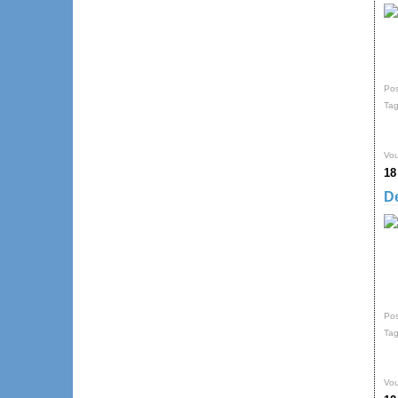
Pos
Ta
Vou
18
De
Pos
Ta
Vou