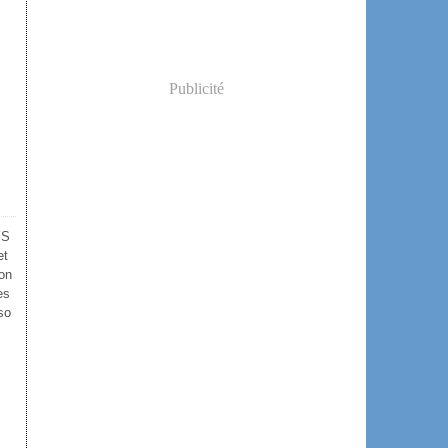
Publicité
YS
et
on
es
so