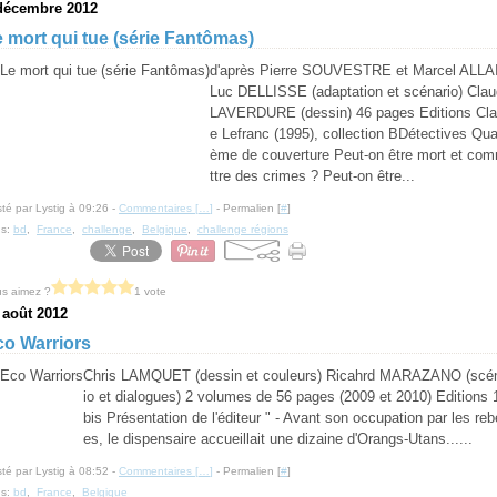
décembre 2012
 mort qui tue (série Fantômas)
d'après Pierre SOUVESTRE et Marcel ALLA
Luc DELLISSE (adaptation et scénario) Cla
LAVERDURE (dessin) 46 pages Editions Cl
e Lefranc (1995), collection BDétectives Qua
ème de couverture Peut-on être mort et co
ttre des crimes ? Peut-on être...
té par Lystig à 09:26 -
Commentaires [
…
]
- Permalien [
#
]
gs:
bd
,
France
,
challenge
,
Belgique
,
challenge régions
s aimez ?
1 vote
 août 2012
co Warriors
Chris LAMQUET (dessin et couleurs) Ricahrd MARAZANO (scé
io et dialogues) 2 volumes de 56 pages (2009 et 2010) Editions 
bis Présentation de l'éditeur " - Avant son occupation par les rebe
es, le dispensaire accueillait une dizaine d'Orangs-Utans......
té par Lystig à 08:52 -
Commentaires [
…
]
- Permalien [
#
]
gs:
bd
,
France
,
Belgique