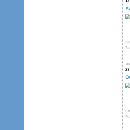
12
A
Pos
Ta
Vou
27
Ov
Pos
Ta