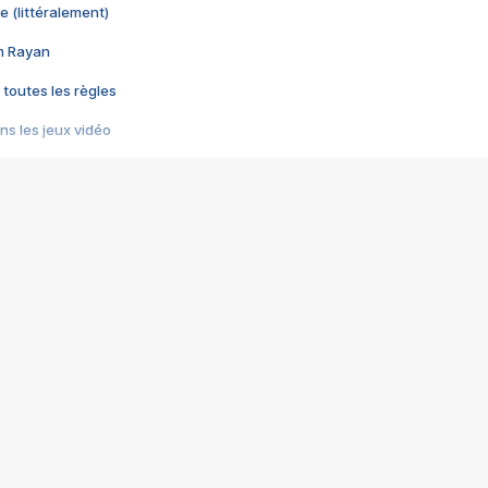
e (littéralement)
im Rayan
 toutes les règles
s les jeux vidéo
us choquant de Rockstar ? - Le scandale BULLY
e plus moche de Steam
du RÊVE tourne au CAUCHEMAR
pendant 8 heures
it… à tort
umiliés par un jeu vidéo
ire - Final Fantasy 8
ti un empire - Age of Empires
story DOFUS