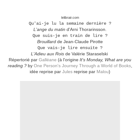
lelibrair.com
Qu'ai-je lu la semaine dernière ?
L'ange du matin
d'Arni Thorarinsson.
Que suis-je en train de lire ?
Brouillard
de Jean-Claude Pirotte
Que vais-je lire ensuite ?
L'Adieu aux Rois
de Valérie Staraselski
Répertorié par
Galléane
(à l'origine
It's Monday, What are you
reading ?
by
One Person's Journey Through a World of Books
,
idée reprise par
Jule
s
reprise par
Malou
)