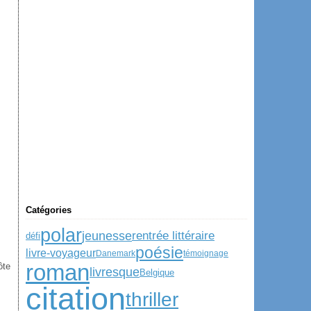
Catégories
polar
jeunesse
rentrée littéraire
défi
poésie
livre-voyageur
Danemark
témoignage
roman
ôte
livresque
Belgique
citation
thriller