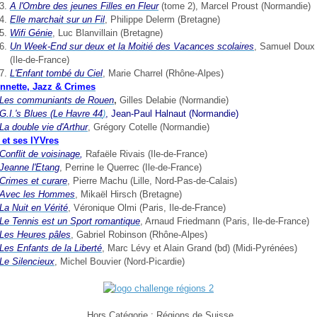
A l'Ombre des jeunes Filles en Fleur
(tome 2), Marcel Proust (Normandie)
Elle marchait sur un Fil
, Philippe Delerm (Bretagne)
Wifi Génie
, Luc Blanvillain (Bretagne)
Un Week-End sur deux et la Moitié des Vacances scolaires
, Samuel Doux
(Ile-de-France)
L'Enfant tombé du Ciel
, Marie Charrel (Rhône-Alpes)
nnette, Jazz & Crimes
Les communiants de Rouen
,
Gilles Delabie (Normandie)
G.I.'s Blues (Le Havre 44
)
, Jean-Paul Halnaut (Normandie)
La double vie d'Arthur
, Grégory Cotelle (Normandie)
 et ses lYVres
Conflit de voisinage
,
Rafaële Rivais (Ile-de-France)
Jeanne l'Etang
, Perrine le Querrec (Ile-de-France)
Crimes et curare
, Pierre Machu (Lille, Nord-Pas-de-Calais)
Avec les Hommes
, Mikaël Hirsch (Bretagne)
La Nuit en Vérité
, Véronique Olmi (Paris, Ile-de-France)
Le Tennis est un Sport romantique
, Arnaud Friedmann (Paris, Ile-de-France)
Les Heures pâles
, Gabriel Robinson (Rhône-Alpes)
Les Enfants de la Liberté
, Marc Lévy et Alain Grand (bd) (Midi-Pyrénées)
Le Silencieux
, Michel Bouvier (Nord-Picardie)
Hors Catégorie : Régions de Suisse