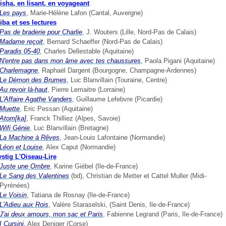
isha, en lisant, en voyageant
Les pays
, Marie-Hélène Lafon (Cantal, Auvergne)
liba et ses lectures
Pas de braderie pour Charlie
, J. Wouters (Lille, Nord-Pas de Calais)
Madame reçoit
, Bernard Schaeffer (Nord-Pas de Calais)
Paradis 05-40
, Charles Dellestable (Aquitaine)
N'entre pas dans mon âme avec tes chaussures
, Paola Pigani (Aquitaine)
Charlemagne
, Raphaël Dargent (Bourgogne, Champagne-Ardennes)
Le Démon des Brumes
, Luc Blanvillain (Touraine, Centre)
Au revoir là-haut
, Pierre Lemaitre (Lorraine)
L'Affaire Agathe Vanders
, Guillaume Lefebvre (Picardie)
Muette
, Eric Pessan (Aquitaine)
Atom[ka]
, Franck Thilliez (Alpes, Savoie)
Wifi Génie
, Luc Blanvillain (Bretagne)
La Machine à Rêves
, Jean-Louis Lafontaine (Normandie)
Léon et Louise
, Alex Caput (Normandie)
ystig L'Oiseau-Lire
Juste une Ombre
, Karine Giébel (Ile-de-France)
Le Sang des Valentines
(bd), Christian de Metter et Cattel Muller (Midi-
Pyrénées)
Le Voisin
, Tatiana de Rosnay (Ile-de-France)
L'Adieu aux Rois
, Valère Staraselski, (Saint Denis, Ile-de-France)
J'ai deux amours, mon sac et Paris
, Fabienne Legrand (Paris, Ile-de-France)
I Cursini
,
Alex Deniger (Corse)