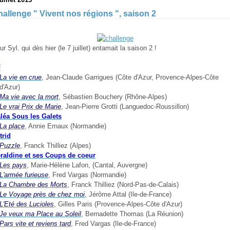
allenge " Vivent nos régions ", saison 2
ur Syl. qui dès hier (le 7 juillet) entamait la saison 2 !
F
La vie en crue
, Jean-Claude Garrigues (Côte d'Azur, Provence-Alpes-Côte
d'Azur)
Ma vie avec la mort
, Sébastien Bouchery (Rhône-Alpes)
Le vrai Prix de Marie
, Jean-Pierre Grotti (Languedoc-Roussillon)
léa Sous les Galets
La place
, Annie Ernaux (Normandie)
trid
Puzzle
, Franck Thilliez (Alpes)
raldine et ses Coups de coeur
Les pays
, Marie-Hélène Lafon, (Cantal, Auvergne)
L'armée furieuse
, Fred Vargas (Normandie)
La Chambre des Morts
, Franck Thilliez (Nord-Pas-de-Calais)
Le Voyage près de chez moi
, Jérôme Attal (Ile-de-France)
L'Eté
des Lucioles
, Gilles Paris (Provence-Alpes-Côte d'Azur)
Je veux ma Place au Soleil
, Bernadette Thomas (La Réunion)
Pars vite et reviens tard
, Fred Vargas (Ile-de-France)