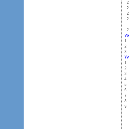
Vo
Yv