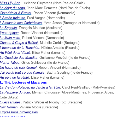
Miss Lily Ann
, Lucienne Cluystens (Nord-Pas-de-Calais)
Le doigt du sang
, Jean-Marc Demetez (Nord-Pas-de-Calais)
Clou d'éclat à Etretat
,
Robert Vincent (Normandie)
L'Armée
furieuse
, Fred Vargas (Normandie)
L'Assassin
des
Cathédrales
, Yves Josso (Bretagne et Normandie)
Le
Sagouin
, François Mauriac (Aquitaine)
Yport épique
, Robert Vincent (Normandie)
La Main noire
, Robert Vincent (Normandie)
Chasse à Corps à Bréhat
, Michèle Corfdir (Bretagne)
L'Inconnue de la Tranchée
, Hélène Amalric (Picardie)
Au Péril de la Vérité
, Elise Fisher (Lorraine)
Le Quadrille des Maudits
, Guillaume Prévôst (Ile-de-France)
Mortel Tabou
, Gilles Schlesser (Ile-de-France)
Un havre de paix éternel
, Robert Vincent (Normandie)
J'ai perdu tout ce que j'aimais
, Sacha Sperling (Ile-de-France)
Au péril de la vérité
, Elise Fisher (Lorraine)
l., Thé, Lectures et Macarons
La Vie d'un Potager, du Jardin à la tTble
, Carol Reid-Gaillard (Midi-Pyrénées)
La Paupière du Jour
, Myriam Chirousse (Alpes-Maritimes, Provence, Alpes,
Côte d'Azur)
Ouessantines
, Patrick Weber et Nicoby (bd) Bretagne)
Noir
Roman
, Viviane Moore (Bretagne)
Expressions provençales