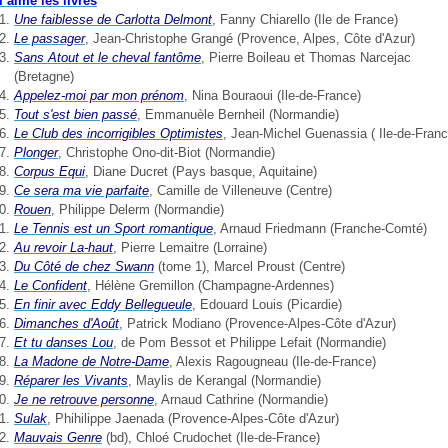
l aime les livres
Une faiblesse de Carlotta Delmont
, Fanny Chiarello (Ile de France)
Le passager
, Jean-Christophe Grangé (Provence, Alpes, Côte d'Azur)
Sans Atout et le cheval fantôme
, Pierre Boileau et Thomas Narcejac
(Bretagne)
Appelez-moi par mon prénom
, Nina Bouraoui (Ile-de-France)
Tout s'est bien passé
, Emmanuèle Bernheil (Normandie)
Le Club des incorrigibles Optimistes
, Jean-Michel Guenassia ( Ile-de-Franc
Plonger
, Christophe Ono-dit-Biot (Normandie)
Corpus Equi
, Diane Ducret (Pays basque, Aquitaine)
Ce sera ma vie parfaite
, Camille de Villeneuve (Centre)
Rouen
, Philippe Delerm (Normandie)
Le Tennis est un Sport romantique
, Arnaud Friedmann (Franche-Comté)
Au revoir La-haut
, Pierre Lemaitre (Lorraine)
Du Côté
de chez Swann
(tome 1), Marcel Proust (Centre)
Le
Confident
, Hélène Gremillon (Champagne-Ardennes)
En finir avec Eddy Bellegueule
, Edouard Louis (Picardie)
Dimanches d'Août
, Patrick Modiano (Provence-Alpes-Côte d'Azur)
Et tu danses Lou
, de Pom Bessot et Philippe Lefait (Normandie)
La Madone de Notre-Dame
, Alexis Ragougneau (Ile-de-France)
Réparer les Vivants
, Maylis de Kerangal (Normandie)
Je ne retrouve personne
, Arnaud Cathrine (Normandie)
Sulak
, Phihilippe Jaenada (Provence-Alpes-Côte d'Azur)
Mauvais Genre
(bd), Chloé Crudochet (Ile-de-France)