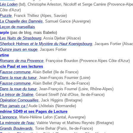
Léo
Loden
(bd), Christophe Arleston, Nicoloff et Serge Carrère (Provence-Alp
Côte d'Azur)
Puzzle
, Franck Thilliez (Alpes, Savoie)
La Chapelle des Damnés
, Samuel Gance (Auvergne)
Leçon de marseillais
arple
(pas de blog, mais Babelio)
Les Nuits de Strasbourg
, Assia Djebar (Alsace)
Sherlock Holmes et le Mystère du Haut Koenigsbourg
, Jacques Fortier (Alsa
Quinze jours en rouge
, Jacques Fortier
rtine
Romans de ma Provence
, Françoise Bourdon (Provence Alpes Côte d'Azur)
cle Paul et ses lectures
Fausse commune
, Alain Bellet (Ile de France)
Dans la roue du tueur
, Jean-François Fournier (Loire)
Fausse commune
, Alain Bellet (Paris, Ile-de-France)
Dans la roue du tueur
, Jean-François Fournel (Loire, Rhône-Alpes)
Le trésor de Staline
, Gérard Streiff (Val d'Oise, Ile-de-France)
Opération Cornouailles
, Jack Higgins (Bretagne)
Plus jamais ça !
Aude Lhôtelais (Normandie)
ndrine SD49 et ses Pages de Lecture
L'annonce
, Marie-Hélène Lafon (Cantal, Auvergne)
La mémoire de l'eau
, Valérie Vernay et Mathieu Reynés (Bretagne)
Grands Boulevards
, Tonie Behar (Paris, Ile-de-France)