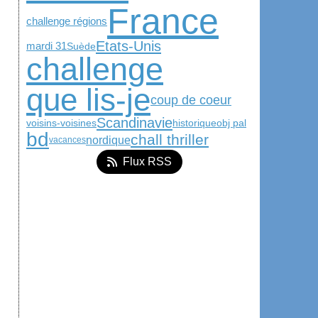
France
challenge régions
Etats-Unis
mardi 31
Suède
challenge
que lis-je
coup de coeur
Scandinavie
historique
obj pal
voisins-voisines
bd
chall thriller
nordique
vacances
Flux RSS