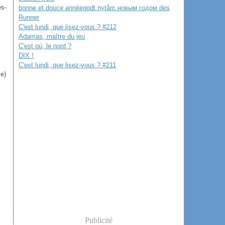
es-
bonne et douce annéegodt nytårс новым годом des
Runner
C'est lundi, que lisez-vous ? #212
Adamas, maître du jeu
C'est où, le nord ?
DIX !
C'est lundi, que lisez-vous ? #211
ce)
Publicité