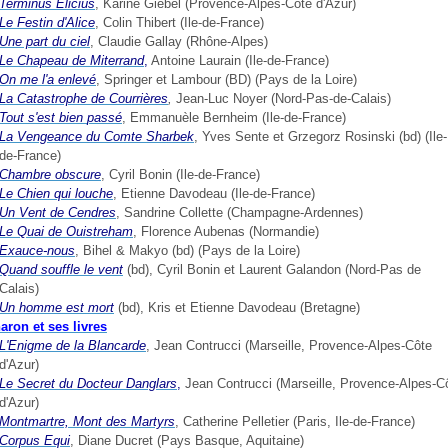
Terminus Elicius
, Karine Giébel (Provence-Alpes-Côte d'Azur)
Le Festin d'Alice
, Colin Thibert (Ile-de-France)
Une part du ciel
, Claudie Gallay (Rhône-Alpes)
Le Chapeau de Miterrand
,
Antoine Laurain (Ile-de-France)
On me l'a enlevé
, Springer et Lambour (BD) (Pays de la Loire)
La Catastrophe de Courrières
,
Jean-Luc Noyer (Nord-Pas-de-Calais)
Tout
s'est
bien
passé
, Emmanuèle Bernheim (Ile-de-France)
La
Vengeance
du
Comte
Sharbek
, Yves Sente et Grzegorz Rosinski (bd) (Ile-
de-France)
Chambre obscure
, Cyril Bonin (Ile-de-France)
Le Chien qui louche
, Etienne Davodeau (Ile-de-France)
Un Vent de Cendres
, Sandrine Collette (Champagne-Ardennes)
Le Quai de Ouistreham
, Florence Aubenas (Normandie)
Exauce-nous
, Bihel & Makyo (bd) (Pays de la Loire)
Quand souffle le vent
(bd), Cyril Bonin et Laurent Galandon (Nord-Pas de
Calais)
Un homme est mort
(bd), Kris et Etienne Davodeau (Bretagne)
aron et ses livres
L'Enigme de la Blancarde
, Jean Contrucci (Marseille, Provence-Alpes-Côte
d'Azur)
Le Secret du Docteur Danglars
,
Jean Contrucci (Marseille, Provence-Alpes-C
d'Azur)
Montmartre, Mont des Martyrs
, Catherine Pelletier (Paris, Ile-de-France)
Corpus Equi
, Diane Ducret (Pays Basque, Aquitaine)