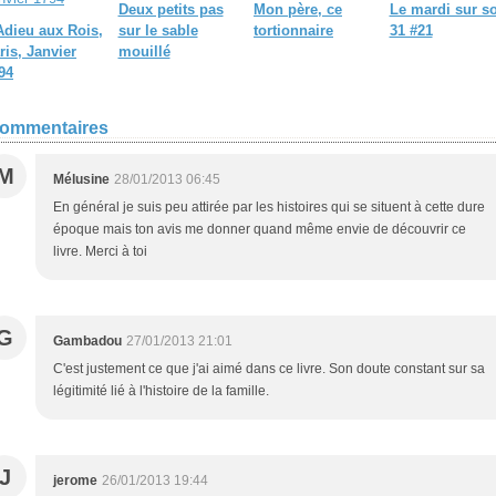
Deux petits pas
Mon père, ce
Le mardi sur s
Adieu aux Rois,
sur le sable
tortionnaire
31 #21
ris, Janvier
mouillé
94
ommentaires
M
Mélusine
28/01/2013 06:45
En général je suis peu attirée par les histoires qui se situent à cette dure
époque mais ton avis me donner quand même envie de découvrir ce
livre. Merci à toi
G
Gambadou
27/01/2013 21:01
C'est justement ce que j'ai aimé dans ce livre. Son doute constant sur sa
légitimité lié à l'histoire de la famille.
J
jerome
26/01/2013 19:44