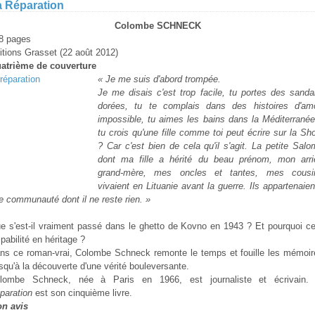
a Réparation
Colombe SCHNECK
8 pages
itions Grasset (22 août 2012)
atrième de couverture
« Je me suis d'abord trompée.
Je me disais c'est trop facile, tu portes des sanda
dorées, tu te complais dans des histoires d'am
impossible, tu aimes les bains dans la Méditerranée
tu crois qu'une fille comme toi peut écrire sur la Sh
? Car c'est bien de cela qu'il s'agit. La petite Salo
dont ma fille a hérité du beau prénom, mon arri
grand-mère, mes oncles et tantes, mes cousi
vivaient en Lituanie avant la guerre. Ils appartenaien
e communauté dont il ne reste rien. »
e s'est-il vraiment passé dans le ghetto de Kovno en 1943 ? Et pourquoi ce
lpabilité en héritage ?
ns ce roman-vrai, Colombe Schneck remonte le temps et fouille les mémoir
squ'à la découverte d'une vérité bouleversante.
lombe Schneck, née à Paris en 1966, est journaliste et écrivain
paration
est son cinquième livre.
n avis