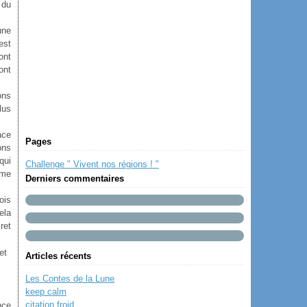
 du
une
est
ont
ont
ons
lus
ace
Pages
ons
qui
Challenge " Vivent nos régions ! "
 me
Derniers commentaires
ois
ela
cret
et
Articles récents
Les Contes de la Lune
keep calm
citation froid