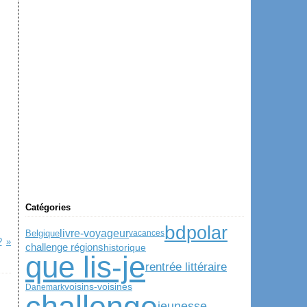
Catégories
bd
polar
livre-voyageur
Belgique
vacances
?
historique
challenge régions
que lis-je
rentrée littéraire
voisins-voisines
Danemark
challenge
jeunesse