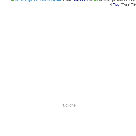
d'
Evy
(Tour Eiff
Publicité