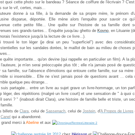
est quoi cette photo sur le bandeau ? Séance de coiffure de l'écrivain ? C'est
s sur le vif, certes, mais...
auteure donne à sa fille, à la demande de sa propre mère, le prénom d'
usine disparue, déportée. Elle mène alors l'enquête pour savoir ce qu'
venue cette petite fille... Une quête sur l'histoire de sa famille dont s
venues ses grands-tantes... Enquête jusqu'au ghetto de
Kovno
, en Lituanie (d
gnorais l'existence jusqu'à la lecture de ce livre...).
ai trouvé le ton léger (je dirai un peu "superficiel") avec des considérati
istentielles sur les sandales dorées, le maillot de bain au milieu de choses p
aves...
e quête importante... qu'on devine (qui rappelle en particulier un film). A la pl
 l'auteure, je m'en serai préoccupée plus tôt ; elle n'a jamais posé de questi
r sa famille, sur l'absence d'émotions qui entoure cette famille, sur sa mère 
mble si insensible... Elle ne s'est jamais posé de questions avant ... cela
mble quelque peu étrange...
 suis partagée... entre un livre au sujet grave un livre-hommage, un ton parf
op léger, des répétitions (malgré un livre court) et une sensation de " à quoi c
'il servi ? " (inabouti dirait Clara), une histoire de famille belle et triste, un se
 famille.
s billets de
Clara
, celui de
Sassenach
, celui de
Jostein
, d'
A Propos de Livres
e
Canel
qui a abandonné.
 grand merci à
Abeline
et aux
chez
Hérisson
et