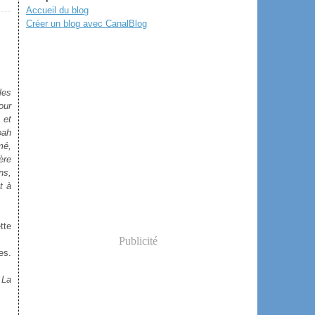
Accueil du blog
Créer un blog avec CanalBlog
les
our
 et
oah
mé,
ère
ns,
t à
tte
Publicité
es.
.
La