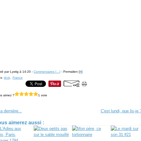
té par Lystig à 14:20 -
Commentaires [
…
]
- Permalien [
#
]
gs:
récit
,
France
s aimez ?
1 vote
la dernière...
C'est lundi, que lis-je 
us aimerez aussi :