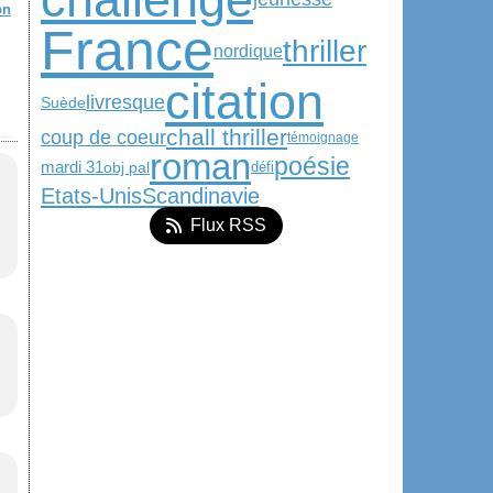
on
France
thriller
nordique
citation
livresque
Suède
chall thriller
coup de coeur
témoignage
roman
poésie
mardi 31
obj pal
défi
Etats-Unis
Scandinavie
Flux RSS