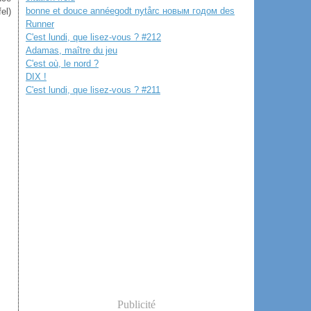
bonne et douce annéegodt nytårс новым годом des
el)
Runner
C'est lundi, que lisez-vous ? #212
Adamas, maître du jeu
C'est où, le nord ?
DIX !
C'est lundi, que lisez-vous ? #211
Publicité