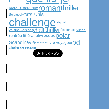
roman
thriller
nordique
mardi 31
Etats-Unis
Belgique
challenge
obj pal
chall thriller
voisins-voisines
Suède
témoignage
polar
livresque
rentrée littéraire
bd
Scandinavie
livre-voyageur
vacances
challenge régions
Flux RSS