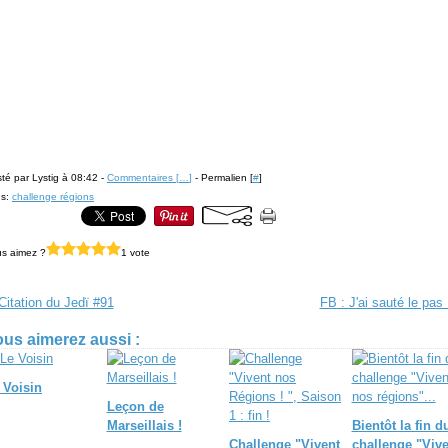
té par Lystig à 08:42 -
Commentaires [
…
]
- Permalien [
#
]
gs:
challenge régions
s aimez ?
1 vote
Citation du Jedï #91
FB : J'ai sauté le pas 
us aimerez aussi :
 Voisin
Leçon de
Marseillais !
Bientôt la fin d
Challenge "Vivent
challenge "Vive