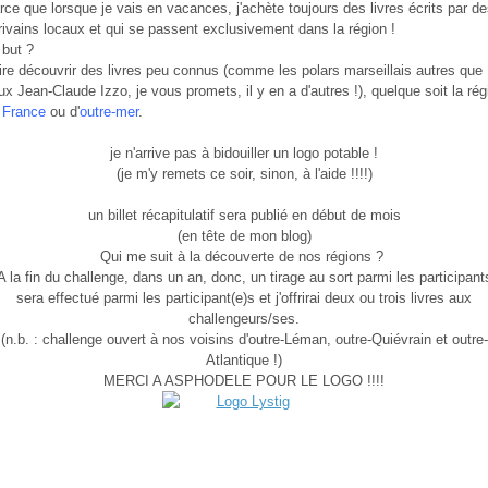
rce que lorsque je vais en vacances, j'achète toujours des livres écrits par d
rivains locaux et qui se passent exclusivement dans la région !
 but ?
ire découvrir des livres peu connus (comme les polars marseillais autres que
ux Jean-Claude Izzo, je vous promets, il y en a d'autres !), quelque soit la rég
e
France
ou d'
outre-mer
.
je n'arrive pas à bidouiller un logo potable !
(je m'y remets ce soir, sinon, à l'aide !!!!)
un billet récapitulatif sera publié en début de mois
(en tête de mon blog)
Qui me suit à la découverte de nos régions ?
A la fin du challenge, dans un an, donc, un tirage au sort parmi les participant
sera effectué parmi les participant(e)s et j'offrirai deux ou trois livres aux
challengeurs/ses.
(n.b. : challenge ouvert à nos voisins d'outre-Léman, outre-Quiévrain et outre-
Atlantique !)
MERCI A ASPHODELE POUR LE LOGO !!!!