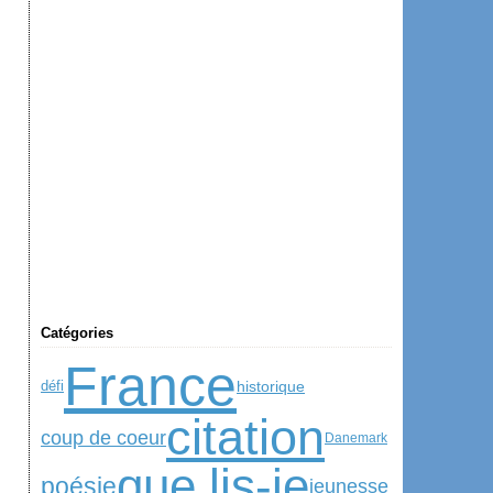
Catégories
France
historique
défi
citation
coup de coeur
Danemark
que lis-je
poésie
jeunesse