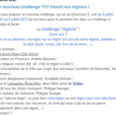
 nouveau challenge ?!!!! Vivent nos régions !
 vous propose un nouveau challenge, sur un an (minimum !), soit
du 6 juillet
12 au 5 juillet 2013
(je me lance pour la première fois dans un challenge !).
mple et facile :
challenge "régions"
un
!
Qu'es acò ?
re un ou plusieurs ouvrages sur sa région (ou sur une autre région), quelque s
le style (polar, roman, bd, livre de recettes,...).
r exemple :
ovence-Alpes-Côte d'Azur
:
cettes en Provence
, Andrée Maureau ;
s blagues corses
(bd, ok, c'est la région à côté !) ;
 somnambule de la Villa aux Loups (les nouveaux mystères de Marseille)
, Je
ntrucci ;
aison dangereuse
(suspense), Annabelle Demais ;
ur le
Languedoc-Roussillon
, deux idées polar de
Gridou
:
Eté tous les chats s'ennuient
, Philippe Georget ;
s violents de l'automne
, Philippe Georget.
ur "ratisser large", ce peut être
votre
région
ou une
r
égion que vous affection
à où vous passez vos vacances, un livre qui vous a plu et qui se passe
iquement dans une région,...).
urquoi ?