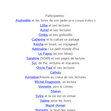
Participantes :
Asphodèle
et les livres de son jardin
(je te compte d'office !)
Liliba
et ses lectures
Astrid
et ses lectures
Gridou
et ses gridouillis
Catherine
et la culture se partage
Keisha
en lisant, en voyageant
Adrénaline
/ Le petit monde d'Isa
Le Papou
(et son hibou)
Sandrine
(SD49) et ses pages de lecture
Syl.
de thé, lectures et macarons
Oncle Paul
et ses lectures
Cathulu
Aymeline
/Arieste au coeur de ses lectures
Michel Anagnoste
, un lecteur
Vonnette
, jazz & crimes
Sharon
Sylire
et la vie est un roman
Valérie
aime les livres
Mazel
(
Annie
)
Margotte
, le bruit des pages