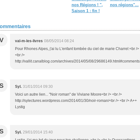
nos Régions ! ",
nos régions"...
Saison 1 : fin !
ommentaires
V
val-m-les-livres
08/05/2014 08:24
Pour Rhones Alpes, j'ai lu L'enfant tombée du ciel de marie Charrel:<br />
<br />
http://vallit.canalblog.com/archives/2014/05/08/29686149.html#comments
S
Syl.
31/01/2014 09:30
Voici un autre lien... "Noir roman" de Viviane Moore<br /> <br />
http://sylectures.wordpress.com/2014/01/30/noir-roman/<br /> <br /> A++
Lystig
S
Syl.
29/01/2014 15:40