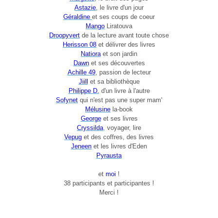
Astazie
, le livre d'un jour
Géraldine
et ses coups de coeur
Mango
Liratouva
Droopyvert
de la lecture avant toute chose
Herisson 08
et délivrer des livres
Natiora
et son jardin
Dawn
et ses découvertes
Achille 49
, passion de lecteur
Jiill
et sa bibliothèque
Philippe D.
d'un livre à l'autre
Sofynet
qui n'est pas une super mam'
Mélusine
la-book
George
et ses livres
C
ryssilda
,
voyager, lire
Vepug
et des coffres, des livres
Jeneen
et les livres d'Eden
Pyrausta
et
moi
!
38 participants et participantes !
Merci !