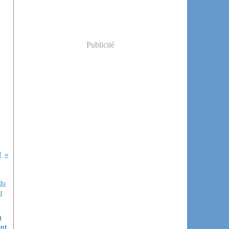
Publicité
!
u
nt