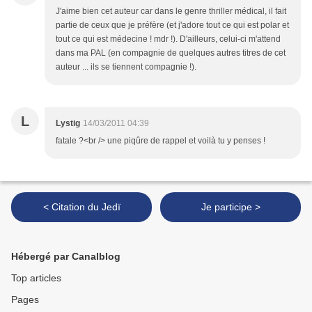
J'aime bien cet auteur car dans le genre thriller médical, il fait
partie de ceux que je préfère (et j'adore tout ce qui est polar et
tout ce qui est médecine ! mdr !). D'ailleurs, celui-ci m'attend
dans ma PAL (en compagnie de quelques autres titres de cet
auteur ... ils se tiennent compagnie !).
L
Lystig
14/03/2011 04:39
fatale ?<br /> une piqûre de rappel et voilà tu y penses !
< Citation du Jedï
Je participe >
Hébergé par Canalblog
Top articles
Pages