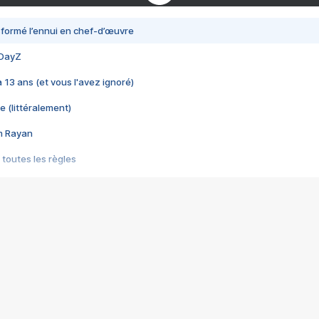
nsformé l’ennui en chef-d’œuvre
 DayZ
 a 13 ans (et vous l'avez ignoré)
e (littéralement)
im Rayan
 toutes les règles
s les jeux vidéo
us choquant de Rockstar ? - Le scandale BULLY
e plus moche de Steam
du RÊVE tourne au CAUCHEMAR
pendant 8 heures
it… à tort