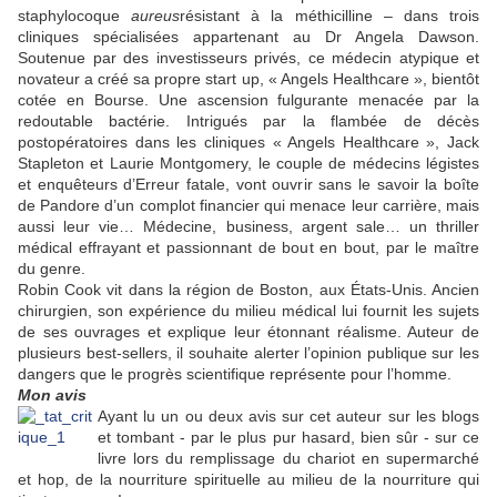
staphylocoque
aureus
résistant à la méthicilline – dans trois
cliniques spécialisées appartenant au Dr Angela Dawson.
Soutenue par des investisseurs privés, ce médecin atypique et
novateur a créé sa propre start up, « Angels Healthcare », bientôt
cotée en Bourse. Une ascension fulgurante menacée par la
redoutable bactérie. Intrigués par la flambée de décès
postopératoires dans les cliniques « Angels Healthcare », Jack
Stapleton et Laurie Montgomery, le couple de médecins légistes
et enquêteurs d’Erreur fatale, vont ouvrir sans le savoir la boîte
de Pandore d’un complot financier qui menace leur carrière, mais
aussi leur vie… Médecine, business, argent sale… un thriller
médical effrayant et passionnant de bout en bout, par le maître
du genre.
Robin Cook vit dans la région de Boston, aux États-Unis. Ancien
chirurgien, son expérience du milieu médical lui fournit les sujets
de ses ouvrages et explique leur étonnant réalisme. Auteur de
plusieurs best-sellers, il souhaite alerter l’opinion publique sur les
dangers que le progrès scientifique représente pour l’homme.
Mon avis
Ayant lu un ou deux avis sur cet auteur sur les blogs
et tombant - par le plus pur hasard, bien sûr - sur ce
livre lors du remplissage du chariot en supermarché
et hop, de la nourriture spirituelle au milieu de la nourriture qui