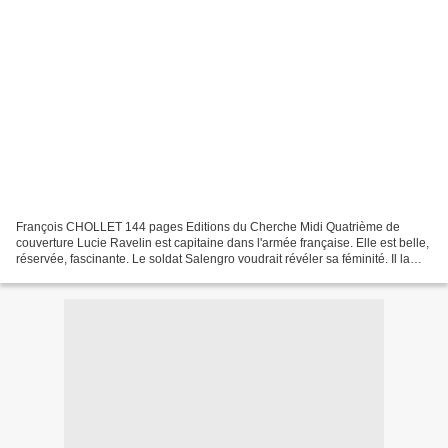
François CHOLLET 144 pages Editions du Cherche Midi Quatrième de
couverture Lucie Ravelin est capitaine dans l'armée française. Elle est belle,
réservée, fascinante. Le soldat Salengro voudrait révéler sa féminité. Il la
provoque, l'invite dans son appartement...