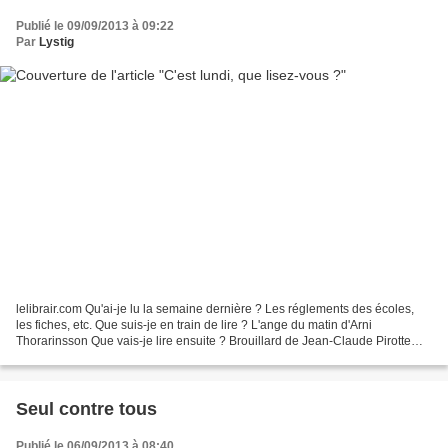
Publié le 09/09/2013 à 09:22
Par
Lystig
lelibrair.com Qu'ai-je lu la semaine dernière ? Les réglements des écoles,
les fiches, etc. Que suis-je en train de lire ? L'ange du matin d'Arni
Thorarinsson Que vais-je lire ensuite ? Brouillard de Jean-Claude Pirotte
Répertorié par Galléane (à l'origine...
Seul contre tous
Publié le 06/09/2013 à 08:40