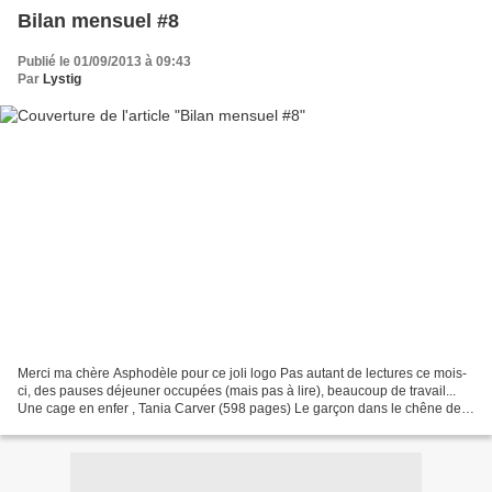
Bilan mensuel #8
Publié le 01/09/2013 à 09:43
Par
Lystig
Merci ma chère Asphodèle pour ce joli logo Pas autant de lectures ce mois-
ci, des pauses déjeuner occupées (mais pas à lire), beaucoup de travail...
Une cage en enfer , Tania Carver (598 pages) Le garçon dans le chêne de
Fredrik Ekelund I Cursini d'Alex...