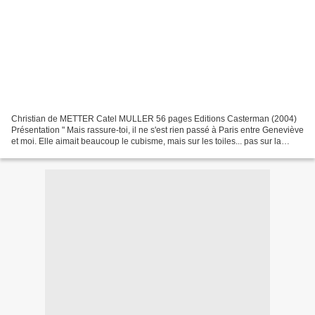
Christian de METTER Catel MULLER 56 pages Editions Casterman (2004)
Présentation " Mais rassure-toi, il ne s'est rien passé à Paris entre Geneviève
et moi. Elle aimait beaucoup le cubisme, mais sur les toiles... pas sur la
gueule. " Mon avis Une gueule...